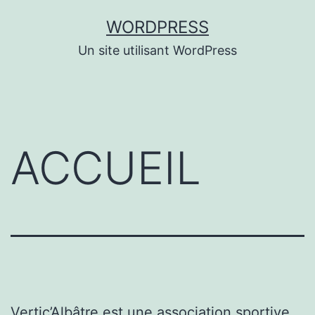
Skip
WORDPRESS
to
Un site utilisant WordPress
content
ACCUEIL
Vertic’Albâtre est une association sportive